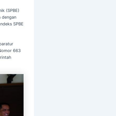
nik (SPBE)
n dengan
 indeks SPBE
paratur
 Nomor 663
rintah