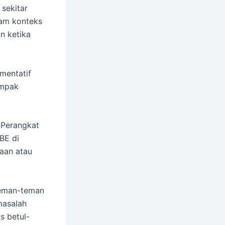
sekitar
lam konteks
in ketika
mentatif
ampak
 Perangkat
BE di
yaan atau
 teman-teman
masalah
s betul-