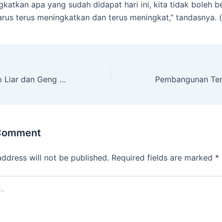
gkatkan apa yang sudah didapat hari ini, kita tidak boleh 
harus terus meningkatkan dan terus meningkat,” tandasnya. (
Cegah Aksi Balap Liar dan Geng Motor, Polres Majalengka, Kodim, Sat Pol PP dan Dishub Laksanakan Patroli Bersama
 Comment
address will not be published.
Required fields are marked
*