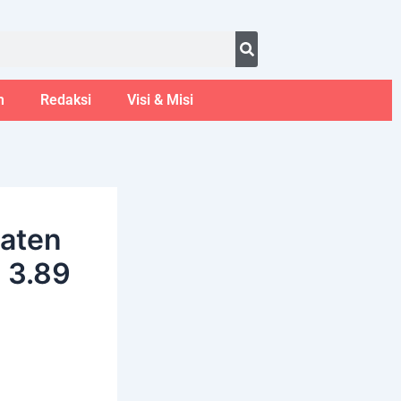
ust 6, 2026
m
Redaksi
Visi & Misi
paten
 3.89