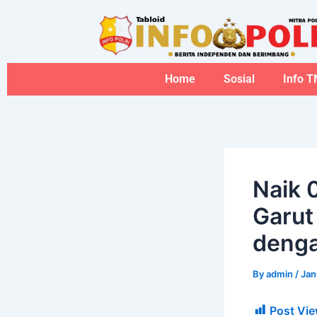
Skip
to
content
Home
Sosial
Info T
Naik 
Garut
denga
By
admin
/
Jan
Post Vie