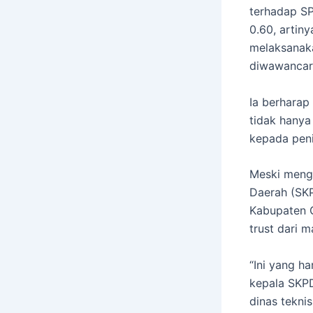
terhadap SP
0.60, artin
melaksanakan
diwawancara
Ia berharap
tidak hanya
kepada peni
Meski menga
Daerah (SKP
Kabupaten G
trust dari m
“Ini yang h
kepala SKPD
dinas teknis