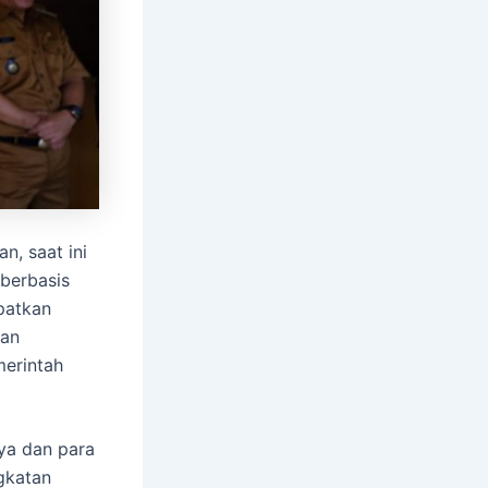
n, saat ini
 berbasis
patkan
nan
erintah
ya dan para
gkatan