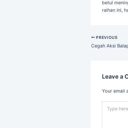
betul menin
raihan ini, 
PREVIOUS
Leave a
Your email 
Type
here..