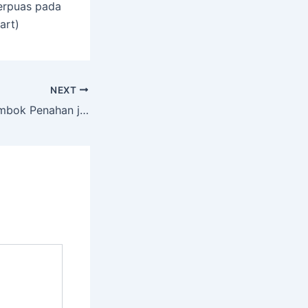
berpuas pada
art)
NEXT
Pembangunan Tembok Penahan jalan Provinsi yang longsor di Desa Tanjung Raja Kecamatan Sinembah Tanjung Muda Hulu (STM) Diduga Asal Jadi, Berpotensi Rugikan Keuangan Negara