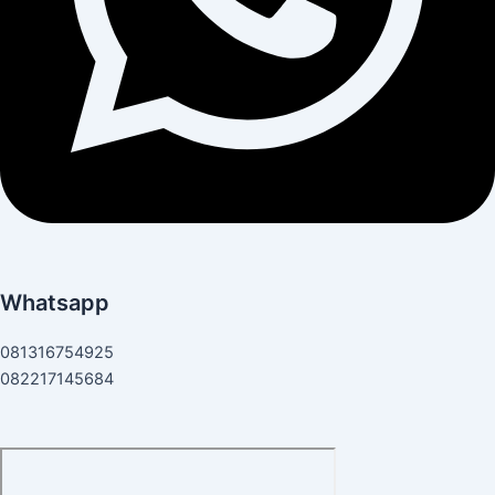
Whatsapp
081316754925
082217145684