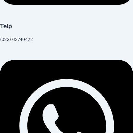
Telp
(022) 63740422