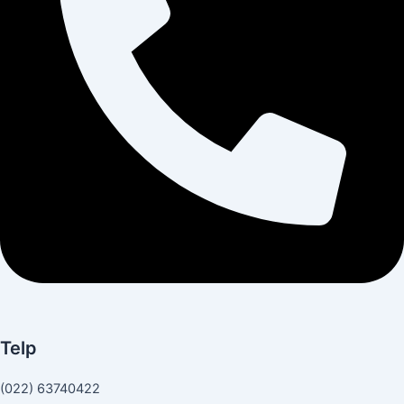
Telp
(022) 63740422