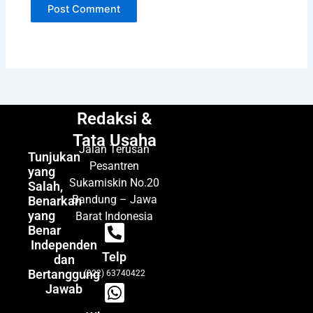
Redaksi &
Tata Usaha
Jalan Terusan
Tunjukan
Pesantren
yang
Sukamiskin No.20
Salah,
Bandung – Jawa
Benarkan
yang
Barat Indonesia
Benar
Independen
Telp
dan
Bertanggung
(022) 63740422
Jawab