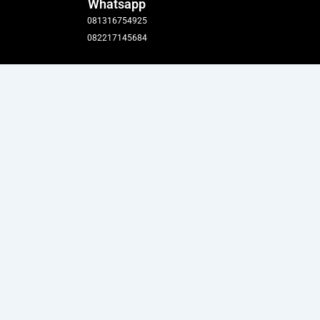
Whatsapp
081316754925
082217145684