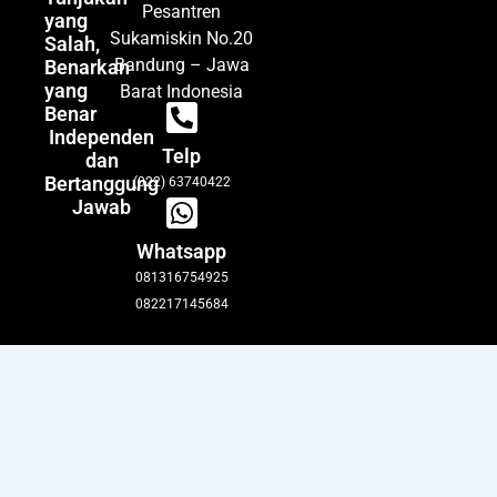
Pesantren
yang
Sukamiskin No.20
Salah,
Bandung – Jawa
Benarkan
yang
Barat Indonesia
Benar
Independen
Telp
dan
Bertanggung
(022) 63740422
Jawab
Whatsapp
081316754925
082217145684