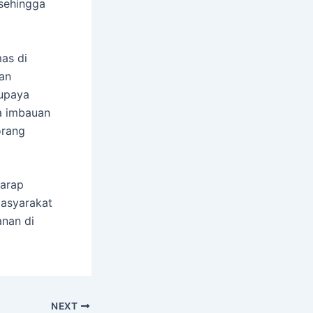
sehingga
as di
an
 upaya
a imbauan
orang
harap
masyarakat
anan di
NEXT