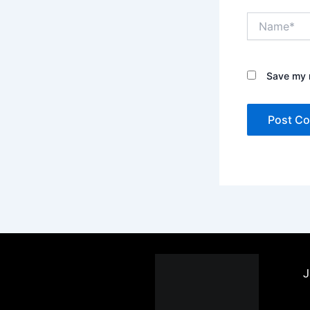
Name*
Save my n
J