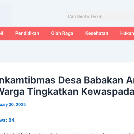
Aug
Search
NI
Pendidikan
Olah Raga
Kesehatan
Huku
nkamtibmas Desa Babakan A
Warga Tingkatkan Kewaspad
uary 30, 2025
ws:
84