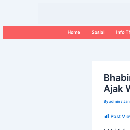
Skip
to
content
Home
Sosial
Info T
Bhabi
Ajak 
By
admin
/
Jan
Post Vie