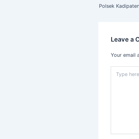
Leave a
Your email 
Type
here..