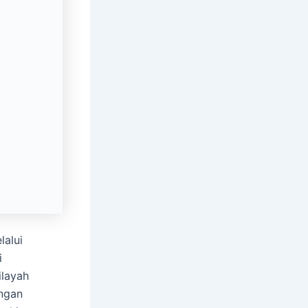
lalui
i
ilayah
engan