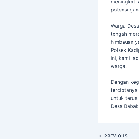
meningkatk
potensi gan
Warga Desa
tengah mer
himbauan ya
Polsek Kad
ini, kami ja
warga.
Dengan kegi
terciptanya
untuk terus
Desa Babaka
PREVIOUS