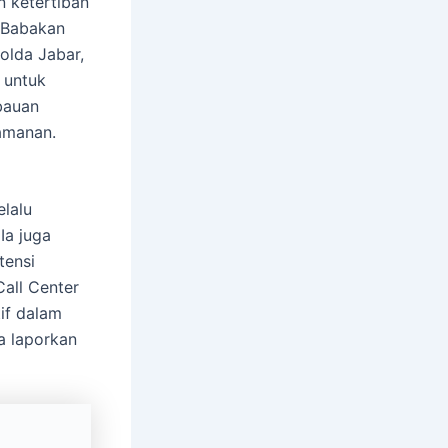
 ketertiban
 Babakan
olda Jabar,
 untuk
bauan
amanan.
lalu
Ia juga
tensi
all Center
if dalam
a laporkan