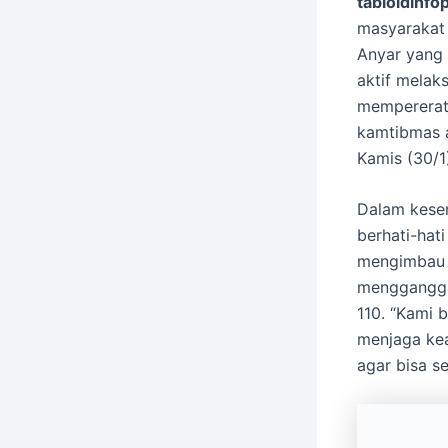
tabloidinfop
masyarakat
Anyar yang 
aktif melak
mempererat
kamtibmas 
Kamis (30/1
Dalam kesem
berhati-hati
mengimbau 
mengganggu 
110. “Kami 
menjaga kea
agar bisa se