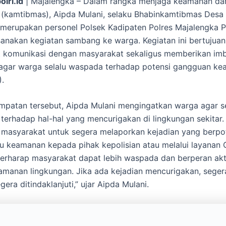
olri.id
| Majalengka – Dalam rangka menjaga keamanan dan
 (kamtibmas), Aipda Mulani, selaku Bhabinkamtibmas Desa
merupakan personel Polsek Kadipaten Polres Majalengka P
sanakan kegiatan sambang ke warga. Kegiatan ini bertujuan
 komunikasi dengan masyarakat sekaligus memberikan im
agar warga selalu waspada terhadap potensi gangguan ke
).
patan tersebut, Aipda Mulani mengingatkan warga agar se
 terhadap hal-hal yang mencurigakan di lingkungan sekitar. 
masyarakat untuk segera melaporkan kejadian yang berpo
keamanan kepada pihak kepolisian atau melalui layanan C
berharap masyarakat dapat lebih waspada dan berperan akt
manan lingkungan. Jika ada kejadian mencurigakan, seger
gera ditindaklanjuti,” ujar Aipda Mulani.