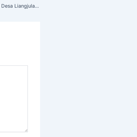
Bhabinkamtibmas Desa Liangjulang Ajak Peternak Tingkatkan Kewaspadaan terhadap Keamanan Lingkungan