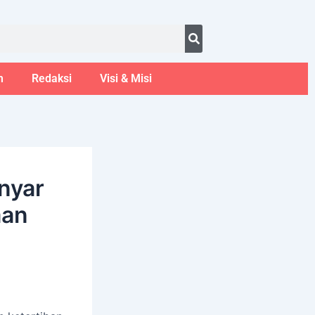
ust 7, 2026
m
Redaksi
Visi & Misi
nyar
aan