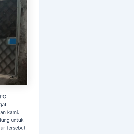
PPG
gat
gan kami.
dung untuk
ur tersebut.