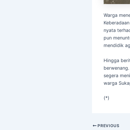
Warga meneg
Keberadaan
nyata terha
pun menuntu
mendidik ag
Hingga beri
berwenang.
segera meni
warga Suka
(*)
PREVIOUS