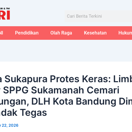
Aug
Search
NI
Pendidikan
Olah Raga
Kesehatan
Huku
 Sukapura Protes Keras: Lim
r SPPG Sukamanah Cemari
ungan, DLH Kota Bandung Di
ndak Tegas
 22, 2026