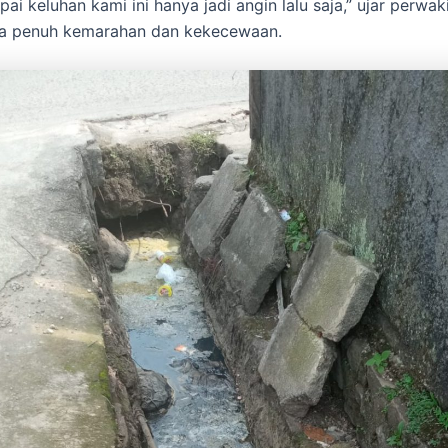
ai keluhan kami ini hanya jadi angin lalu saja,” ujar perwa
a penuh kemarahan dan kekecewaan.