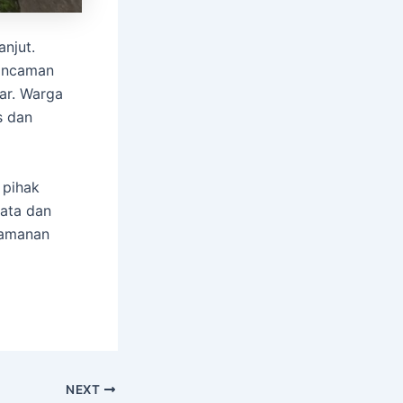
njut.
 ancaman
ar. Warga
s dan
 pihak
ata dan
yamanan
NEXT