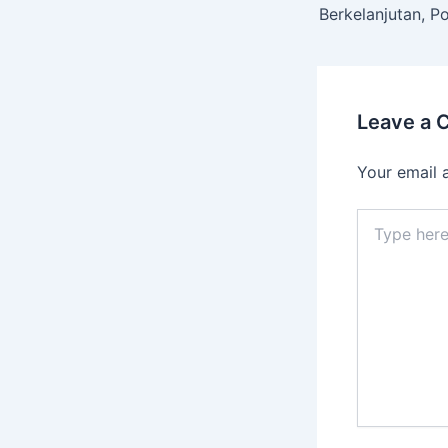
Leave a
Your email 
Type
here..