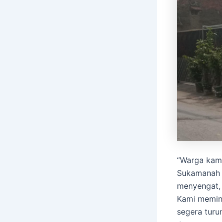
“Warga kami
Sukamanah i
menyengat, 
Kami memin
segera turu