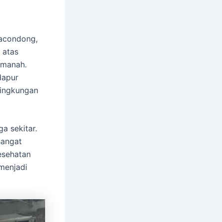
racondong,
 atas
amanah.
dapur
lingkungan
a sekitar.
sangat
esehatan
 menjadi