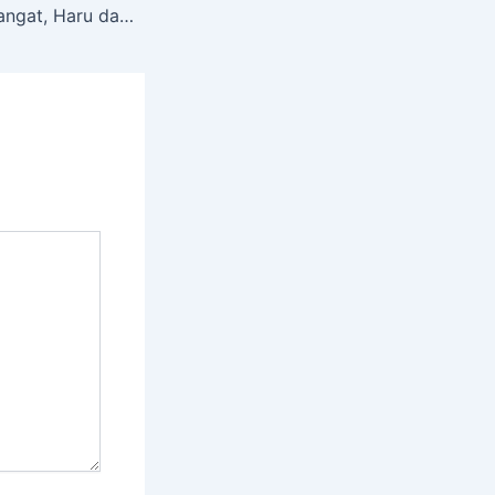
Penuh Suasana Hangat, Haru dan Penuh Kekeluargaan, Forkopimcam dan Masyarakat Hadiri Kenal Pamit Pejabat Kapolsek Kuala Behe