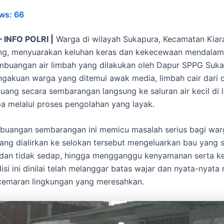
ws:
66
INFO POLRI |
Warga di wilayah Sukapura, Kecamatan Kia
ng, menyuarakan keluhan keras dan kekecewaan mendalam
buangan air limbah yang dilakukan oleh Dapur SPPG Suk
gakuan warga yang ditemui awak media, limbah cair dari 
buang secara sembarangan langsung ke saluran air kecil di 
npa melalui proses pengolahan yang layak.
buangan sembarangan ini memicu masalah serius bagi warg
yang dialirkan ke selokan tersebut mengeluarkan bau yang 
dan tidak sedap, hingga mengganggu kenyamanan serta k
isi ini dinilai telah melanggar batas wajar dan nyata-nyata
cemaran lingkungan yang meresahkan.