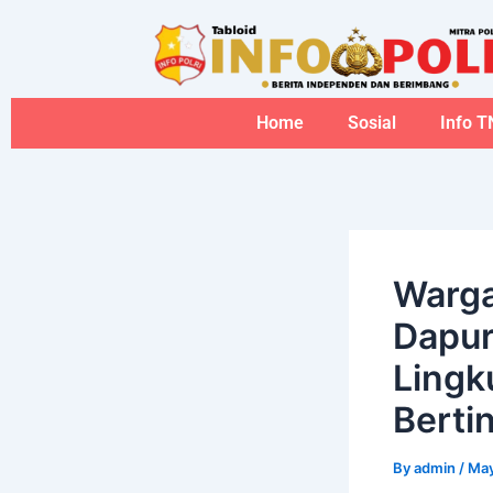
Skip
to
content
Home
Sosial
Info T
Warga
Dapu
Lingk
Berti
By
admin
/
May