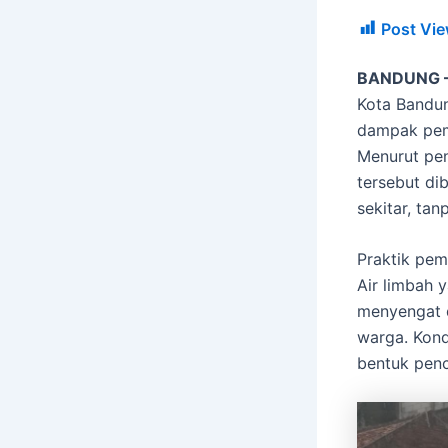
Post Vie
BANDUNG – 
Kota Bandu
dampak pem
Menurut pen
tersebut di
sekitar, ta
Praktik pem
Air limbah 
menyengat 
warga. Kond
bentuk pen