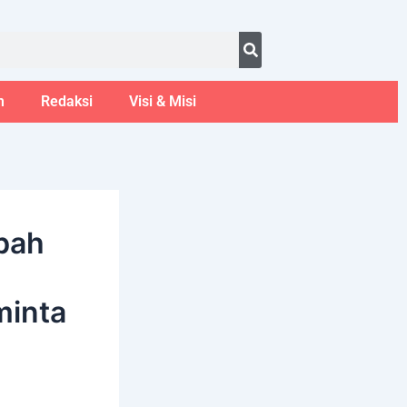
ust 8, 2026
m
Redaksi
Visi & Misi
bah
minta