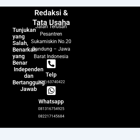
Redaksi &
Tata Usaha
Jalan Terusan
Tunjukan
Pesantren
yang
Sukamiskin No.20
Salah,
Bandung – Jawa
Benarkan
yang
Barat Indonesia
Benar
Independen
Telp
dan
Bertanggung
(022) 63740422
Jawab
Whatsapp
081316754925
082217145684