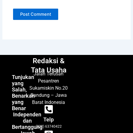
Redaksi &
Tata Usaha
Jalan Terusan
Tunjukan
Pesantren
yang
Sukamiskin No.20
Salah,
Bandung – Jawa
Benarkan
yang
Barat Indonesia
Benar
Independen
Telp
dan
Bertanggung
(022) 63740422