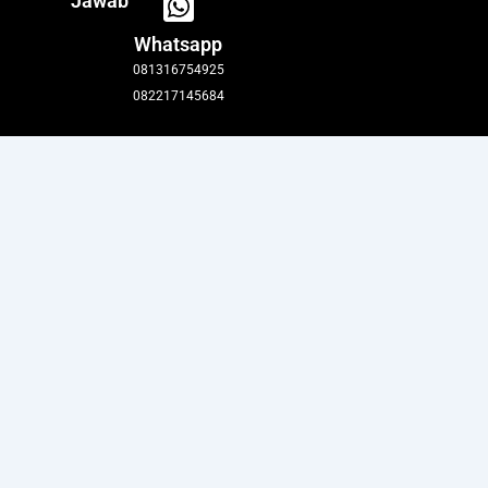
Jawab
Whatsapp
081316754925
082217145684