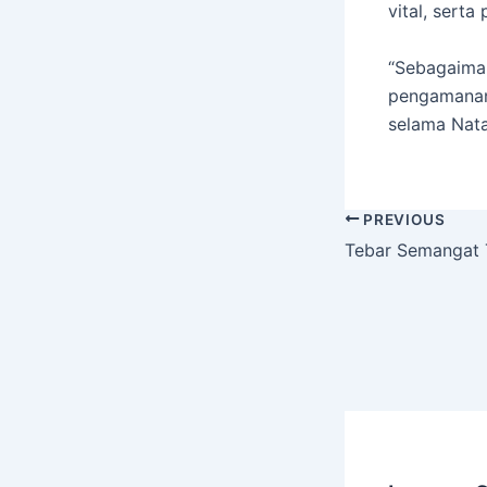
vital, sert
“Sebagaima
pengamanan
selama Nata
PREVIOUS
Tebar Semangat T