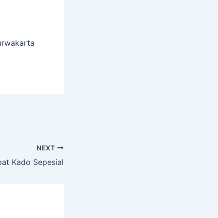
urwakarta
NEXT
pat Kado Sepesial