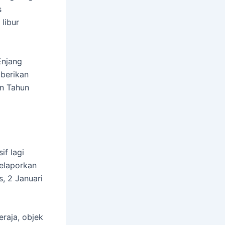
s
libur
Enjang
berikan
n Tahun
if lagi
elaporkan
s, 2 Januari
raja, objek