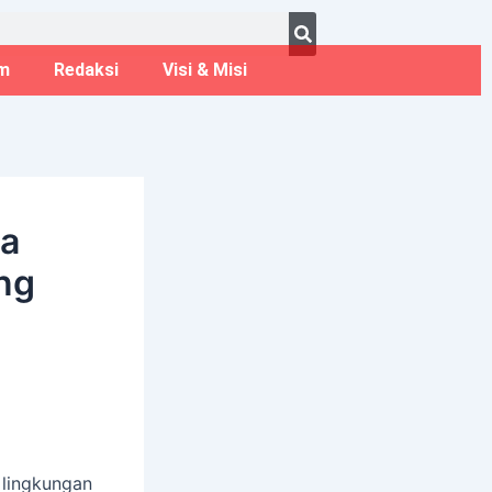
ust 7, 2026
m
Redaksi
Visi & Misi
ta
ng
lingkungan