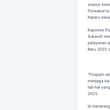
stasiun ker
Purwakarta 
Nataru berak
Kapolres Pu
Sukandi me
pelayanan 
Baru 2025 d
“Pospam seb
menjaga kea
hal-hal yan
2025.
Ia menerang