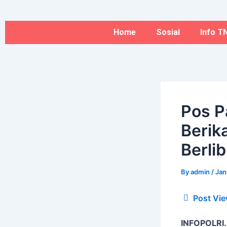
Type
Name*
Skip
here..
to
content
Home
Sosial
Info TN
Pos P
Berik
Berlib
By
admin
/
Jan
Post Vie
INFOPOLRI.