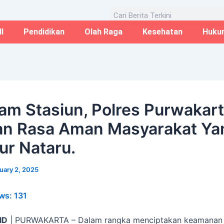
Email*
Website
Aug
Search
I
Pendidikan
Olah Raga
Kesehatan
Huku
am Stasiun, Polres Purwakar
an Rasa Aman Masyarakat Ya
ur Nataru.
uary 2, 2025
ws:
131
ID
| PURWAKARTA – Dalam rangka menciptakan keamanan 