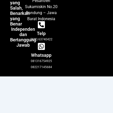
Pesantren
yang
Sukamiskin No.20
Salah,
Bandung – Jawa
Benarkan
yang
Barat Indonesia
Benar
Independen
Telp
dan
Bertanggung
(022) 63740422
Jawab
Whatsapp
081316754925
082217145684