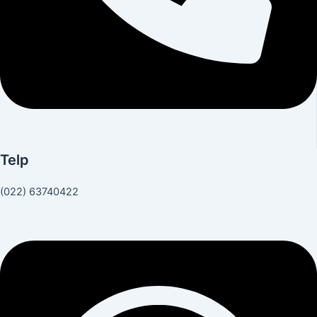
Telp
(022) 63740422