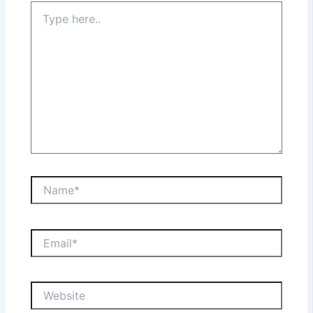
Type
here..
Name*
Email*
Website