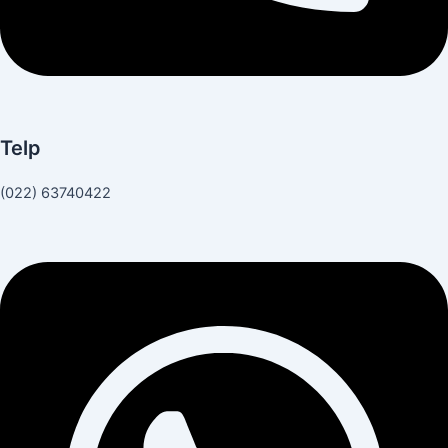
Telp
(022) 63740422