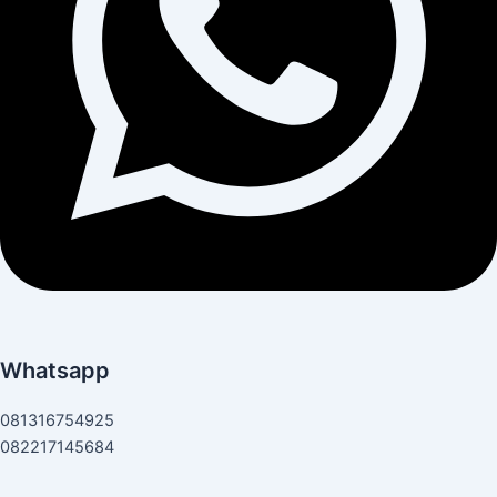
Whatsapp
081316754925
082217145684