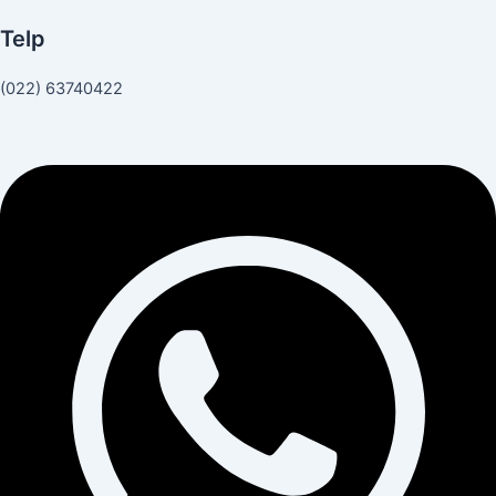
Telp
(022) 63740422