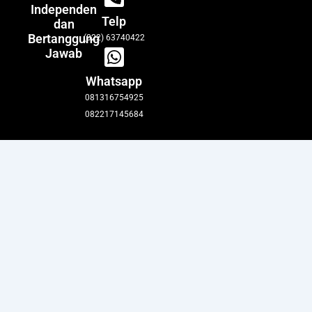
Independen
Telp
dan
Bertanggung
(022) 63740422
Jawab
Whatsapp
081316754925
082217145684