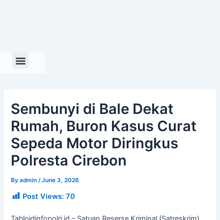
Skip
to
content
Sembunyi di Bale Dekat
Rumah, Buron Kasus Curat
Sepeda Motor Diringkus
Polresta Cirebon
By
admin
/
June 3, 2026
Post Views:
70
Tabloidinfopolri.id – Satuan Reserse Kriminal (Satreskrim)