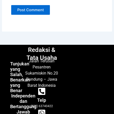
Redaksi &
Tata Usaha
Jalan Terusan
Tunjukan
Pesantren
yang
Sukamiskin No.20
Salah,
Bandung – Jawa
Benarkan
yang
Barat Indonesia
Benar
Independen
Telp
dan
Bertanggung
(022) 63740422
Jawab