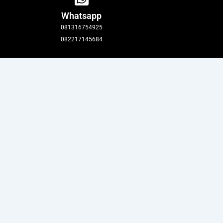
Whatsapp
081316754925
082217145684