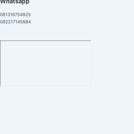
Whatsapp
081316754925
082217145684