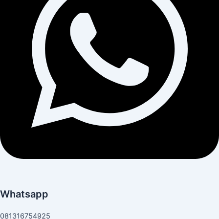
Whatsapp
081316754925