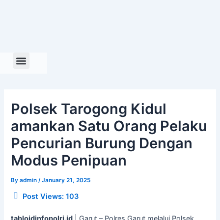
Skip
to
content
Polsek Tarogong Kidul
amankan Satu Orang Pelaku
Pencurian Burung Dengan
Modus Penipuan
By
admin
/
January 21, 2025
Post Views:
103
tabloidinfopolri.id
| Garut – Polres Garut melalui Polsek