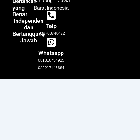
Benarkan
Bandung – Jawa
yang
Barat Indonesia
Benar
Independen
Telp
dan
Bertanggung
(022) 63740422
Jawab
Whatsapp
081316754925
082217145684