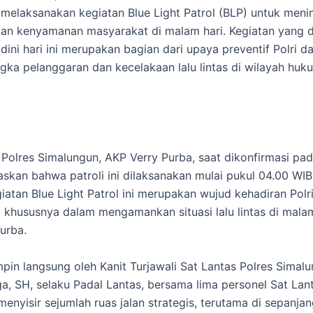
melaksanakan kegiatan Blue Light Patrol (BLP) untuk meni
an kenyamanan masyarakat di malam hari. Kegiatan yang d
dini hari ini merupakan bagian dari upaya preventif Polri d
ka pelanggaran dan kecelakaan lalu lintas di wilayah huk
Polres Simalungun, AKP Verry Purba, saat dikonfirmasi pa
askan bahwa patroli ini dilaksanakan mulai pukul 04.00 WI
giatan Blue Light Patrol ini merupakan wujud kehadiran Polr
 khususnya dalam mengamankan situasi lalu lintas di malam 
urba.
impin langsung oleh Kanit Turjawali Sat Lantas Polres Simal
ga, SH, selaku Padal Lantas, bersama lima personel Sat Lant
menyisir sejumlah ruas jalan strategis, terutama di sepanjan