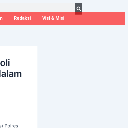
ust 8, 2026
m
Redaksi
Visi & Misi
oli
Malam
s) Polres