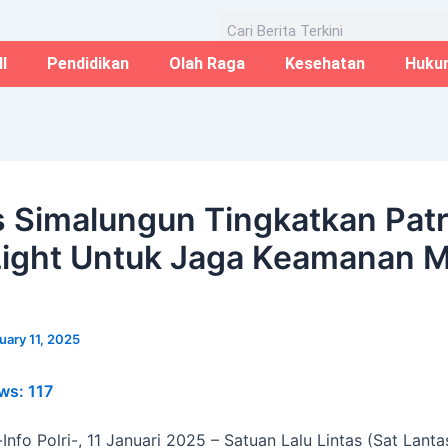
Email*
Website
Aug
Search
I
Pendidikan
Olah Raga
Kesehatan
Huku
s Simalungun Tingkatkan Patr
Light Untuk Jaga Keamanan 
uary 11, 2025
ws:
117
nfo Polri-, 11 Januari 2025 – Satuan Lalu Lintas (Sat Lanta