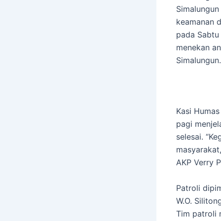
Simalungun 
keamanan d
pada Sabtu 
menekan ang
Simalungun.
Kasi Humas 
pagi menjel
selesai. “Ke
masyarakat,
AKP Verry P
Patroli dip
W.O. Siliton
Tim patroli 