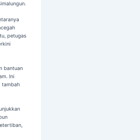
Simalungun.
ntaranya
encegah
itu, petugas
rkini
n bantuan
m. Ini
” tambah
nunjukkan
upun
etertiban,