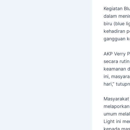
Kegiatan Bl
dalam menin
biru (blue 
kehadiran p
gangguan k
AKP Verry 
secara ruti
keamanan da
ini, masyar
hari,” tutup
Masyarakat 
melaporkan
umum melalu
Light ini m
kepada masy