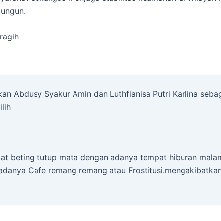
lungun.
ragih
an Abdusy Syakur Amin dan Luthfianisa Putri Karlina sebag
ilih
lat beting tutup mata dengan adanya tempat hiburan mala
 adanya Cafe remang remang atau Frostitusi.mengakibatkan 