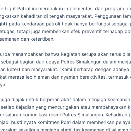
ue Light Patrol ini merupakan implementasi dari program prio
gkatkan kehadiran di tengah masyarakat. Penggunaan lam
light) pada kendaraan patroli tidak hanya berfungsi sebaga
etugas, tetapi juga memberikan efek preventif terhadap po
eamanan dan ketertiban.
Purba menambahkan bahwa kegiatan serupa akan terus dil
n sebagai bagian dari upaya Polres Simalungun dalam menj
n ketertiban masyarakat. “Kami berharap dengan adanya pa
akat merasa lebih aman dan nyaman beraktivitas, termasuk
nya.
juga diajak untuk berperan aktif dalam menjaga keamana
 setiap kejadian yang mencurigakan atau membahayakan k
i saluran komunikasi resmi Polres Simalungun. Kehadiran pa
enjadi bukti nyata komitmen Polri dalam memberikan pelaya
arakat sekaligus menjaga stabilitas keamanan di wilayah