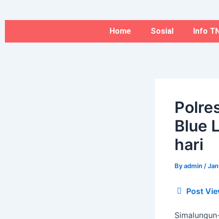
Type
Name*
Skip
here..
to
content
Home
Sosial
Info TN
Polre
Blue 
hari
By
admin
/
Jan
Post Vie
Simalungun-I