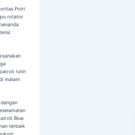
ritas Polri
pu rotator
i penanda
tensi
aksanakan
aga
troli rutin
 di malam
n dengan
eselamatan
troli Blue
nan terbaik
 hukum