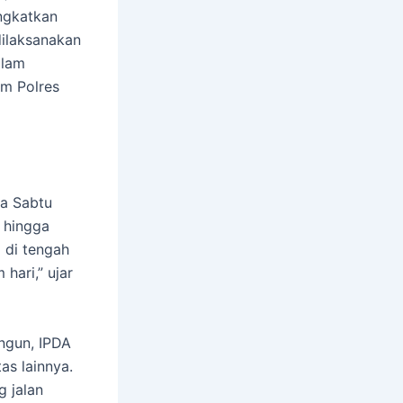
ngkatkan
ilaksanakan
alam
um Polres
da Sabtu
B hingga
i di tengah
hari,” ujar
ungun, IPDA
as lainnya.
g jalan