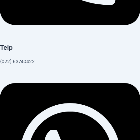
Telp
(022) 63740422