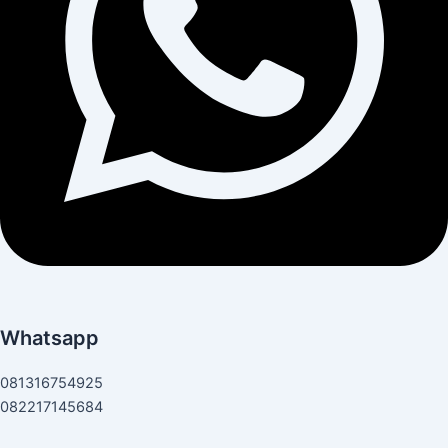
Whatsapp
081316754925
082217145684