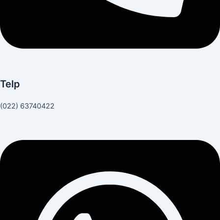
Telp
(022) 63740422