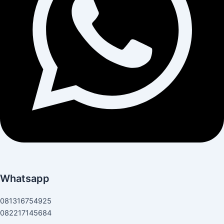
Whatsapp
081316754925
082217145684