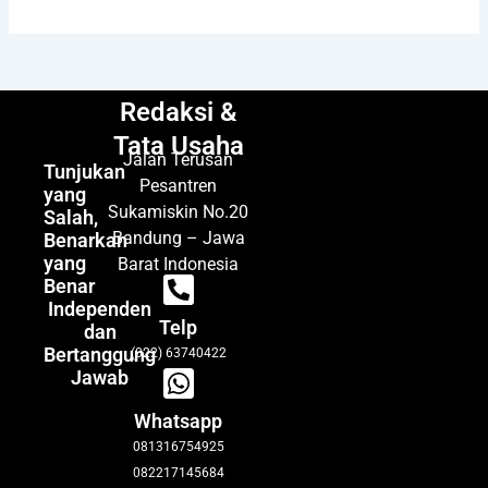
Redaksi &
Tata Usaha
Jalan Terusan
Tunjukan
Pesantren
yang
Sukamiskin No.20
Salah,
Bandung – Jawa
Benarkan
yang
Barat Indonesia
Benar
Independen
Telp
dan
Bertanggung
(022) 63740422
Jawab
Whatsapp
081316754925
082217145684