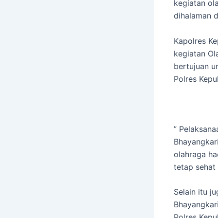
kegiatan ol
dihalaman d
Kapolres K
kegiatan Ol
bertujuan u
Polres Kepu
” Pelaksana
Bhayangkari
olahraga ha
tetap sehat
Selain itu j
Bhayangkari
Polres Kepu