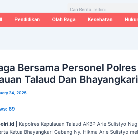
Email*
Website
Aug
Search
I
Pendidikan
Olah Raga
Kesehatan
Huku
aga Bersama Personel Polres
auan Talaud Dan Bhayangkari
uary 24, 2025
ws:
89
olri.id
| Kapolres Kepulauan Talaud AKBP Arie Sulistyo Nu
rta Ketua Bhayangkari Cabang Ny. Hikma Arie Sulistyo me