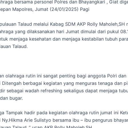
ahraga bersama personel Polres dan Bhayangkari , Giat dige
epan Mapolres, Jumat (24/01/2025) Pagi
epulauan Talaud melalui Kabag SDM AKP Rolly Maholeh,SH
ahraga yang dilaksanakan hari Jumat dimulai dari pukul 08.
ntuk menjaga kesehatan dan menjaga kestabilan tubuh para
lauan Talaud.
an olahraga rutin ini sangat penting bagi anggota Polri dan
 Ditengah berbagai kegiatan yang menguras tenaga dan pik
dir sebagai wadah refreshing sekaligus dapat menjaga tub
 dan bugar.
uga Tampak hadir pada kegiatan olahraga rutin jumat ini Ket
 Ny.Hikma Arie Sulistyo bersama ibu – ibu pengurus bhaya
lauan Talaud .” ucap AKP Rolly Maholeh,SH