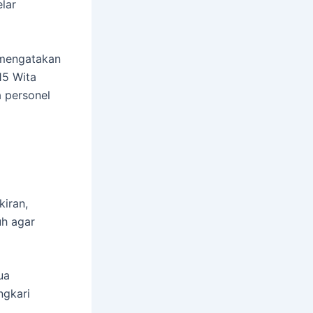
lar
 mengatakan
15 Wita
 personel
iran,
uh agar
ua
ngkari