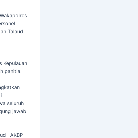
 Wakapolres
rsonel
an Talaud.
s Kepulauan
 panitia.
ngkatkan
i
wa seluruh
ggung jawab
aud l AKBP