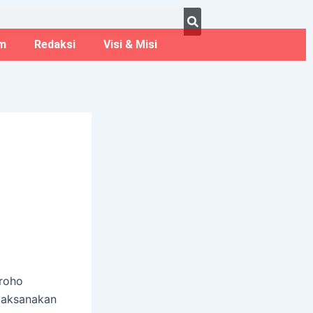
ust 6, 2026
m
Redaksi
Visi & Misi
groho
laksanakan