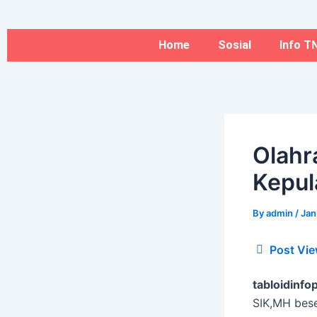
Type
Name*
Skip
here..
to
content
Home
Sosial
Info TN
Olahr
Kepul
By
admin
/
Jan
Post Vie
tabloidinfop
SIK,MH bese