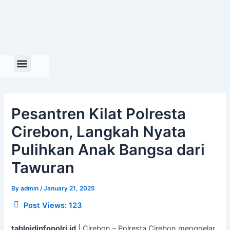
Skip
to
content
Pesantren Kilat Polresta
Cirebon, Langkah Nyata
Pulihkan Anak Bangsa dari
Tawuran
By
admin
/
January 21, 2025
Post Views:
123
tabloidinfopolri.id
| Cirebon – Polresta Cirebon menggelar