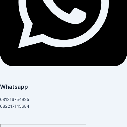
Whatsapp
081316754925
082217145684