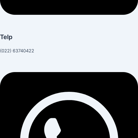
Telp
(022) 63740422