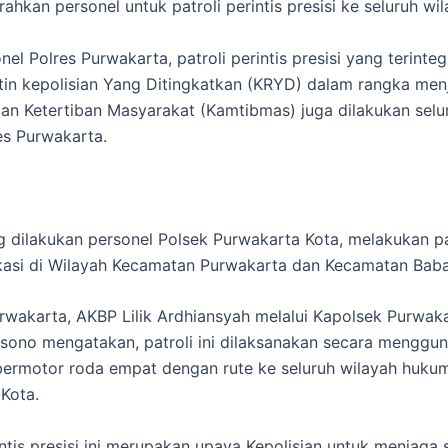
ahkan personel untuk patroli perintis presisi ke seluruh wil
nel Polres Purwakarta, patroli perintis presisi yang terinte
tin kepolisian Yang Ditingkatkan (KRYD) dalam rangka menj
n Ketertiban Masyarakat (Kamtibmas) juga dilakukan selu
res Purwakarta.
g dilakukan personel Polsek Purwakarta Kota, melakukan pa
kasi di Wilayah Kecamatan Purwakarta dan Kecamatan Bab
rwakarta, AKBP Lilik Ardhiansyah melalui Kapolsek Purwaka
ono mengatakan, patroli ini dilaksanakan secara menggu
ermotor roda empat dengan rute ke seluruh wilayah huku
Kota.
intis presisi ini merupakan upaya Kepolisian untuk menjaga s