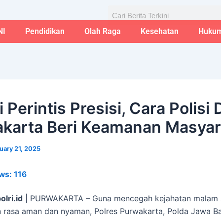
Aug
Search
NI
Pendidikan
Olah Raga
Kesehatan
Huku
i Perintis Presisi, Cara Polisi 
karta Beri Keamanan Masyar
uary 21, 2025
ws:
116
olri.id
| PURWAKARTA – Guna mencegah kejahatan malam 
rasa aman dan nyaman, Polres Purwakarta, Polda Jawa Ba