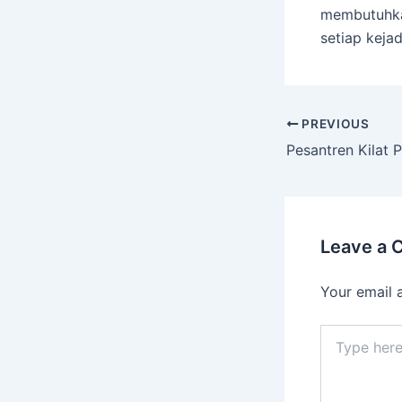
membutuhkan
setiap keja
PREVIOUS
Leave a
Your email 
Type
here..