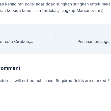
 kehadiran polisi agar tidak sungkan sungkan untuk mel
dian kepada kepolisian terdekat,” ungkap Marsono. (art)
Pesantren Kilat Polresta Cirebon, Langkah Nyata Pulihkan Anak Bangsa dari Tawuran
 Comment
address will not be published.
Required fields are marked
*