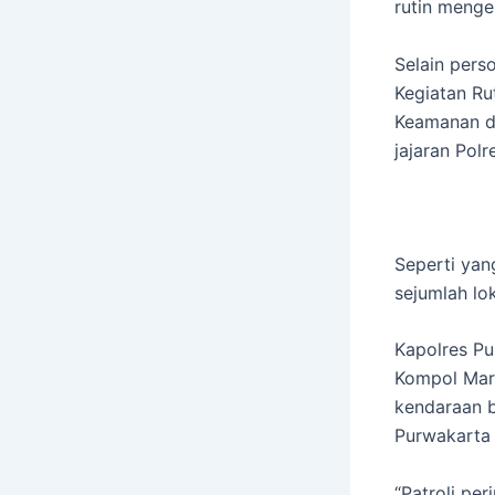
rutin menger
Selain perso
Kegiatan Ru
Keamanan da
jajaran Pol
Seperti yan
sejumlah lo
Kapolres Pu
Kompol Mars
kendaraan b
Purwakarta 
“Patroli per