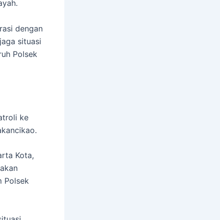
ayah.
grasi dengan
aga situasi
ruh Polsek
troli ke
akancikao.
rta Kota,
nakan
m Polsek
ituasi