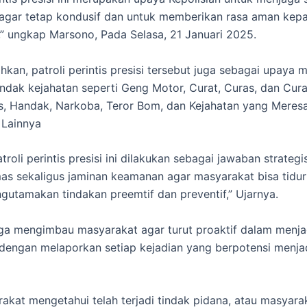
agar tetap kondusif dan untuk memberikan rasa aman kep
” ungkap Marsono, Pada Selasa, 21 Januari 2025.
kan, patroli perintis presisi tersebut juga sebagai upaya
tindak kejahatan seperti Geng Motor, Curat, Curas, dan Cur
s, Handak, Narkoba, Teror Bom, dan Kejahatan yang Meres
 Lainnya
troli perintis presisi ini dilakukan sebagai jawaban strategi
s sekaligus jaminan keamanan agar masyarakat bisa tidu
utamakan tindakan preemtif dan preventif,” Ujarnya.
ga mengimbau masyarakat agar turut proaktif dalam menjag
dengan melaporkan setiap kejadian yang berpotensi menja
rakat mengetahui telah terjadi tindak pidana, atau masyara