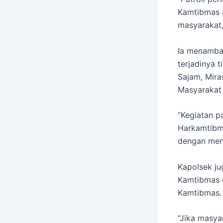
Kamtibmas 
masyarakat,
Ia menambah
terjadinya 
Sajam, Mira
Masyarakat
“Kegiatan pa
Harkamtibma
dengan meng
Kapolsek ju
Kamtibmas 
Kamtibmas.
“Jika masya