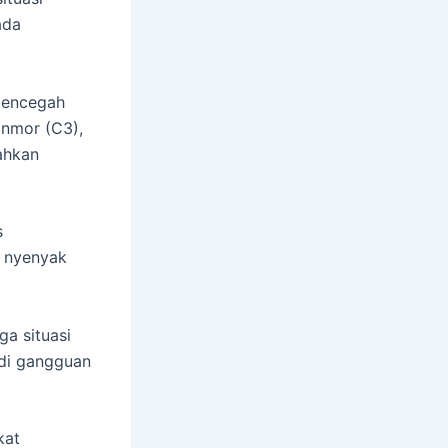
ada
 mencegah
anmor (C3),
ahkan
s
r nyenyak
a situasi
di gangguan
kat