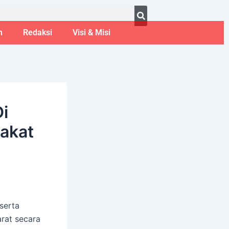
ust 6, 2026
m
Redaksi
Visi & Misi
Di
akat
serta
rat secara