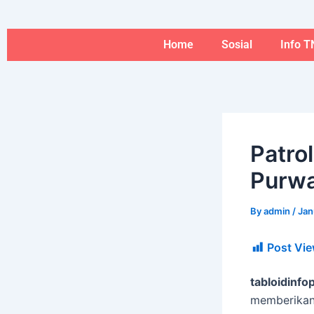
Skip
to
content
Home
Sosial
Info T
Patrol
Purwa
By
admin
/
Jan
Post Vie
tabloidinfop
memberikan 