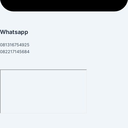
Whatsapp
081316754925
082217145684