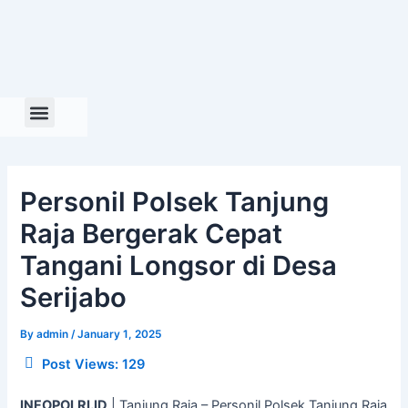
Skip
to
content
Personil Polsek Tanjung
Raja Bergerak Cepat
Tangani Longsor di Desa
Serijabo
By
admin
/
January 1, 2025
Post Views:
129
INFOPOLRI.ID
| Tanjung Raja – Personil Polsek Tanjung Raja