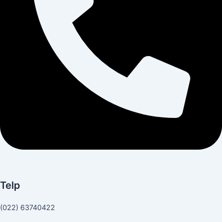
Telp
(022) 63740422