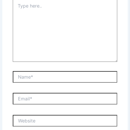
Type
here..
Name*
Email*
Website