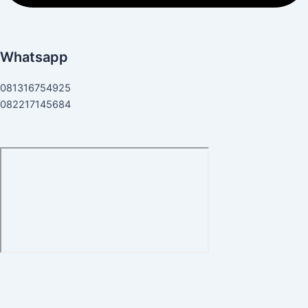
Whatsapp
081316754925
082217145684