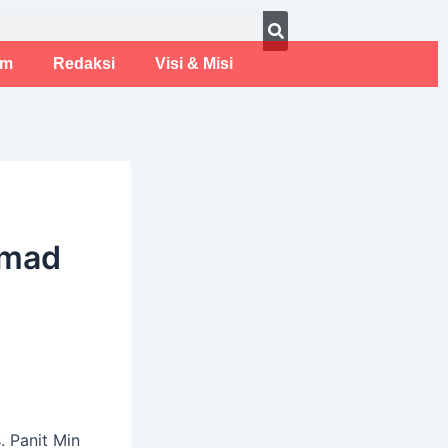
ust 8, 2026
um
Redaksi
Visi & Misi
mmad
 Panit Min