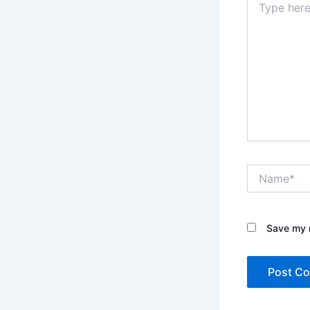
here..
Name*
Save my n