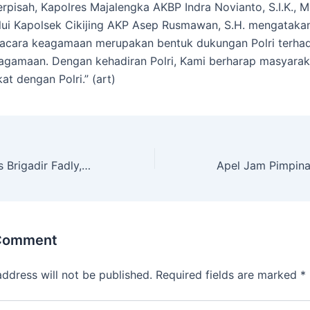
rpisah, Kapolres Majalengka AKBP Indra Novianto, S.I.K., M.
ui Kapolsek Cikijing AKP Asep Rusmawan, S.H. mengatakan
 acara keagamaan merupakan bentuk dukungan Polri terha
agamaan. Dengan kehadiran Polri, Kami berharap masyarak
at dengan Polri.” (art)
Bhabinkamtibmas Brigadir Fadly, Laksanakan Sambang Dan Sosialisasi Program Pekarangan Pangan Bergizi
 Comment
address will not be published.
Required fields are marked
*