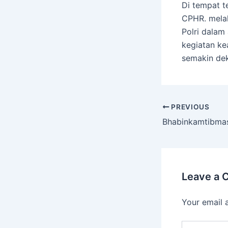
Di tempat te
CPHR. melal
Polri dalam
kegiatan ke
semakin dek
PREVIOUS
Leave a
Your email 
Type