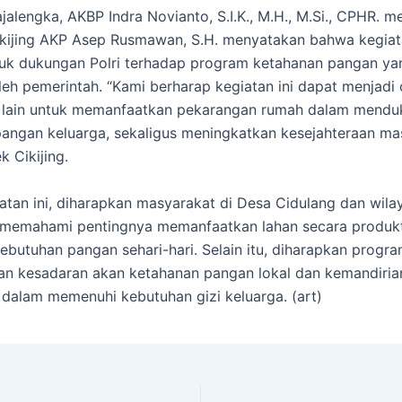
alengka, AKBP Indra Novianto, S.I.K., M.H., M.Si., CPHR. me
kijing AKP Asep Rusmawan, S.H. menyatakan bahwa kegiata
uk dukungan Polri terhadap program ketahanan pangan ya
oleh pemerintah. “Kami berharap kegiatan ini dapat menjadi
 lain untuk memanfaatkan pekarangan rumah dalam mendu
angan keluarga, sekaligus meningkatkan kesejahteraan mas
k Cikijing.
iatan ini, diharapkan masyarakat di Desa Cidulang dan wila
 memahami pentingnya memanfaatkan lahan secara produkt
butuhan pangan sehari-hari. Selain itu, diharapkan progra
n kesadaran akan ketahanan pangan lokal dan kemandiria
dalam memenuhi kebutuhan gizi keluarga. (art)