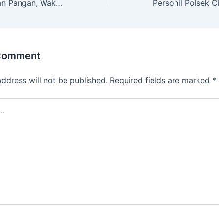
Dukung Ketahanan Pangan, Wakapolres Majalengka Cek Lahan Dalam Rangka Persiapan Penanaman Jagung Serentak Se-Indonesia
 Comment
address will not be published.
Required fields are marked
*