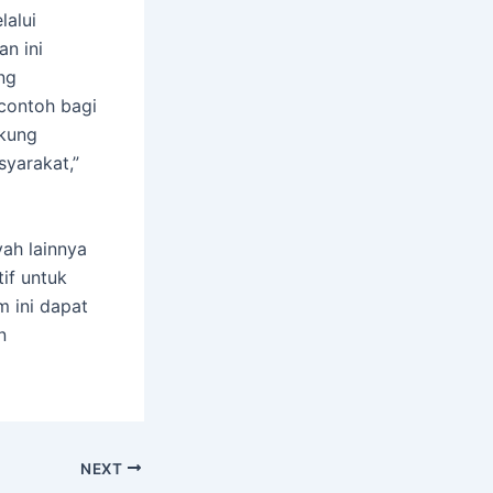
lalui
n ini
ng
 contoh bagi
kung
yarakat,”
yah lainnya
if untuk
m ini dapat
n
NEXT