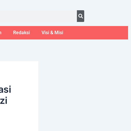
ust 8, 2026
m
Redaksi
Visi & Misi
asi
zi