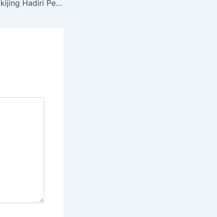
Personil Polsek Cikijing Hadiri Peringatan Isra’ Mi’raj Nabi Muhammad SAW. Di Desa Bagjasari