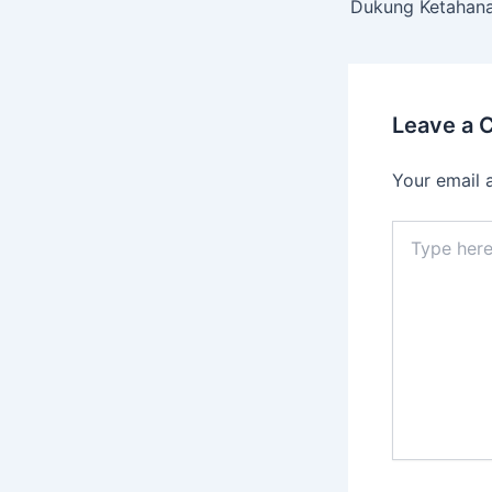
Leave a
Your email 
Type
here..