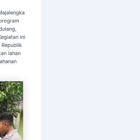
Majalengka
 program
dulang,
egiatan ini
 Republik
kan lahan
tahanan