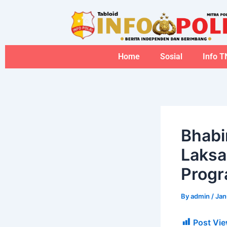
Skip
to
content
Home
Sosial
Info T
Bhabi
Laksa
Progr
By
admin
/
Jan
Post Vie