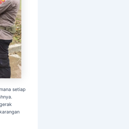
 mana setiap
ahnya.
ggerak
ekarangan