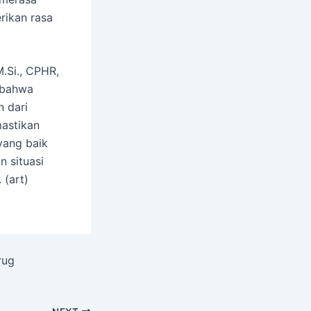
rikan rasa
M.Si., CPHR,
 bahwa
n dari
mastikan
yang baik
 situasi
 (art)
rug