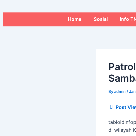
Type
Name*
Skip
here..
to
content
Home
Sosial
Info TN
Patro
Samba
By
admin
/
Jan
Post Vie
tabloidinfo
di wilayah 