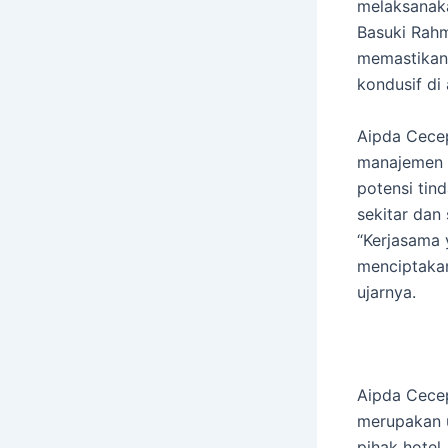
melaksanaka
Basuki Rahm
memastikan 
kondusif di 
Aipda Cece
manajemen 
potensi tin
sekitar dan
“Kerjasama 
menciptakan
ujarnya.
Aipda Cecep
merupakan 
pihak hotel