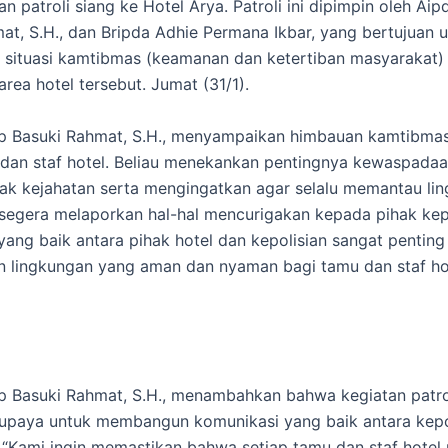
n patroli siang ke Hotel Arya. Patroli ini dipimpin oleh Ai
at, S.H., dan Bripda Adhie Permana Ikbar, yang bertujuan 
situasi kamtibmas (keamanan dan ketertiban masyarakat)
area hotel tersebut. Jumat (31/1).
p Basuki Rahmat, S.H., menyampaikan himbauan kamtibma
dan staf hotel. Beliau menekankan pentingnya kewaspadaa
dak kejahatan serta mengingatkan agar selalu memantau li
 segera melaporkan hal-hal mencurigakan kepada pihak kepo
yang baik antara pihak hotel dan kepolisian sangat penting
 lingkungan yang aman dan nyaman bagi tamu dan staf hot
 Basuki Rahmat, S.H., menambahkan bahwa kegiatan patroli
upaya untuk membangun komunikasi yang baik antara kepo
. “Kami ingin memastikan bahwa setiap tamu dan staf hotel