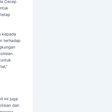
pda Cecep
untuk
 tetap
s kepada
n terhadap
ngkungan
lisian.
 untuk
el,”
 ini juga
lisian dan
 merasa