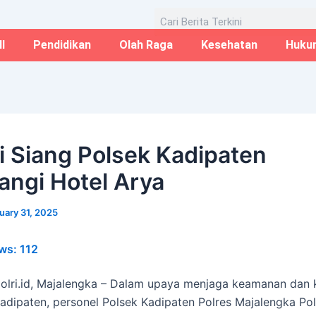
Email*
Website
Aug
Search
I
Pendidikan
Olah Raga
Kesehatan
Huku
li Siang Polsek Kadipaten
ngi Hotel Arya
uary 31, 2025
ws:
112
polri.id, Majalengka – Dalam upaya menjaga keamanan dan 
Kadipaten, personel Polsek Kadipaten Polres Majalengka Po