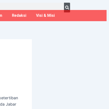
ust 9, 2026
m
Redaksi
Visi & Misi
ketertiban
lda Jabar