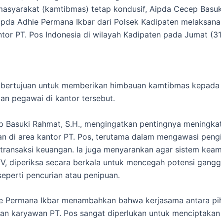
masyarakat (kamtibmas) tetap kondusif, Aipda Cecep Basu
ripda Adhie Permana Ikbar dari Polsek Kadipaten melaksana
ntor PT. Pos Indonesia di wilayah Kadipaten pada Jumat (31
i bertujuan untuk memberikan himbauan kamtibmas kepada
n pegawai di kantor tersebut.
 Basuki Rahmat, S.H., mengingatkan pentingnya meningka
 di area kantor PT. Pos, terutama dalam mengawasi peng
transaksi keuangan. Ia juga menyarankan agar sistem kea
V, diperiksa secara berkala untuk mencegah potensi gang
eperti pencurian atau penipuan.
ie Permana Ikbar menambahkan bahwa kerjasama antara pi
dan karyawan PT. Pos sangat diperlukan untuk menciptakan