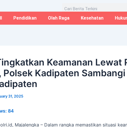
Email*
Website
Aug
Search
I
Pendidikan
Olah Raga
Kesehatan
Huku
Tingkatkan Keamanan Lewat P
, Polsek Kadipaten Sambangi
adipaten
uary 31, 2025
ws:
84
polri.id, Majalengka – Dalam rangka memastikan situasi ke