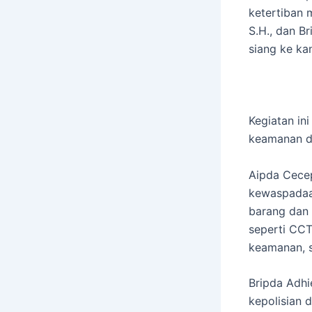
ketertiban 
S.H., dan B
siang ke ka
Kegiatan in
keamanan da
Aipda Cecep
kewaspadaan
barang dan 
seperti CCT
keamanan, s
Bripda Adh
kepolisian 