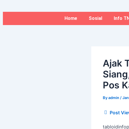
Type
Name*
Skip
here..
to
content
Home
Sosial
Info TN
Ajak 
Siang
Pos K
By
admin
/
Jan
Post Vie
tabloidinfo