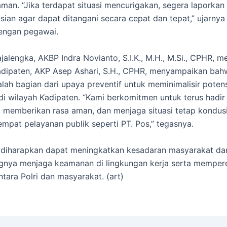
aman. “Jika terdapat situasi mencurigakan, segera laporka
isian agar dapat ditangani secara cepat dan tepat,” ujarnya
engan pegawai.
alengka, AKBP Indra Novianto, S.I.K., M.H., M.Si., CPHR, me
dipaten, AKP Asep Ashari, S.H., CPHR, menyampaikan bahw
dalah bagian dari upaya preventif untuk meminimalisir pote
i wilayah Kadipaten. “Kami berkomitmen untuk terus hadir
 memberikan rasa aman, dan menjaga situasi tetap kondusi
empat pelayanan publik seperti PT. Pos,” tegasnya.
i diharapkan dapat meningkatkan kesadaran masyarakat d
gnya menjaga keamanan di lingkungan kerja serta memper
tara Polri dan masyarakat. (art)