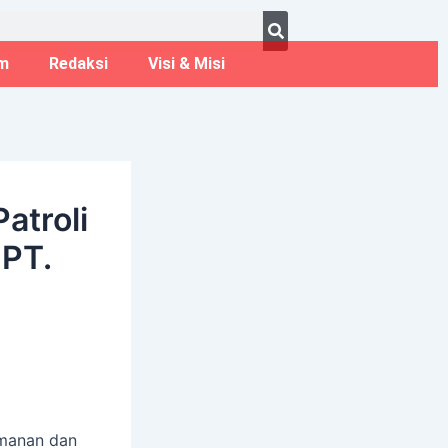
ust 8, 2026
m
Redaksi
Visi & Misi
atroli
 PT.
amanan dan