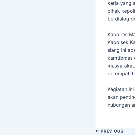
kerja yang 
pihak kepol
berdialog d
Kapolres Maj
Kapolsek Ka
siang ini a
kamtibmas d
masyarakat,
di tempat-t
Kegiatan in
akan pentin
hubungan an
PREVIOUS