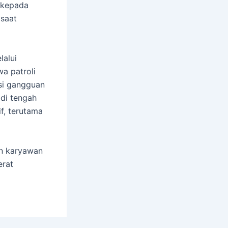
n kepada
 saat
lalui
a patroli
nsi gangguan
 di tengah
f, terutama
an karyawan
erat