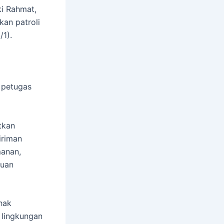
ki Rahmat,
kan patroli
/1).
 petugas
tkan
iriman
manan,
guan
hak
 lingkungan