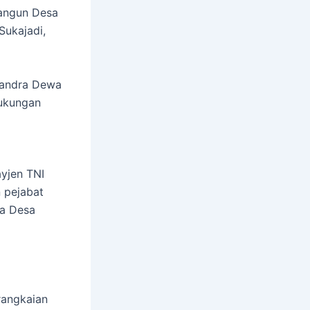
angun Desa
ukajadi,
Candra Dewa
dukungan
yjen TNI
n pejabat
ga Desa
rangkaian