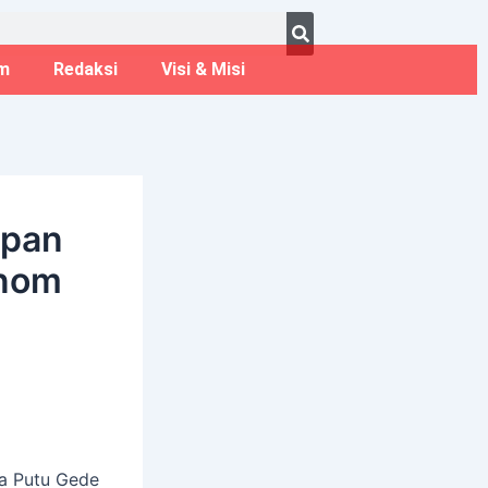
ust 8, 2026
m
Redaksi
Visi & Misi
upan
Anom
a Putu Gede