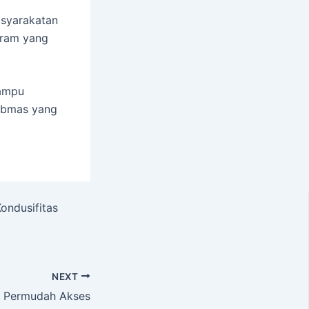
asyarakatan
gram yang
mampu
ibmas yang
ondusifitas
NEXT
s, Permudah Akses