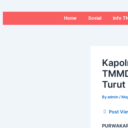
Type
Name*
Skip
here..
to
content
Home
Sosial
Info TN
Kapol
TMMD 
Turut
By
admin
/
May
Post Vie
PURWAKARTA 