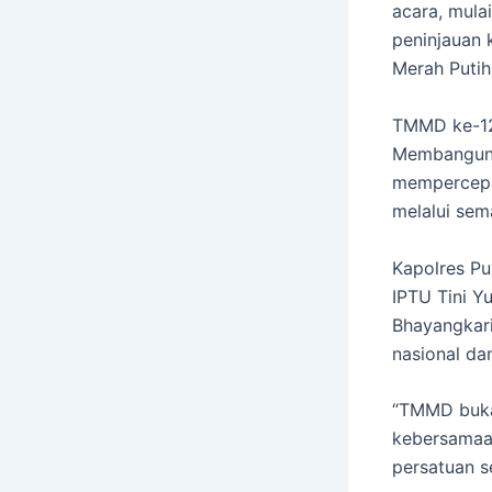
acara, mula
peninjauan 
Merah Puti
TMMD ke-12
Membangun 
mempercepa
melalui sem
Kapolres P
IPTU Tini Y
Bhayangkar
nasional dan
“TMMD buka
kebersamaan
persatuan s