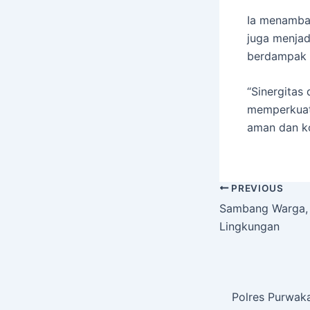
Ia menambah
juga menja
berdampak 
“Sinergita
memperkuat
aman dan ko
PREVIOUS
Sambang Warga, 
Lingkungan
Polres Purwaka