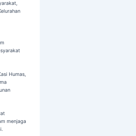
yarakat,
Kelurahan
am
syarakat
Kasi Humas,
ama
unan
at
lam menjaga
i.