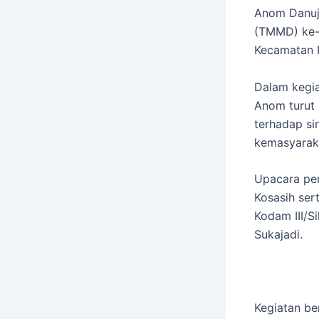
Anom Danuj
(TMMD) ke-
Kecamatan 
Dalam kegia
Anom turut
terhadap si
kemasyarak
Upacara pen
Kosasih ser
Kodam III/S
Sukajadi.
Kegiatan be