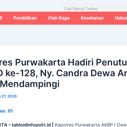
Email*
Website
Aug
Search
I
Pendidikan
Olah Raga
Kesehatan
Huku
res Purwakarta Hadiri Penut
ke-128, Ny. Candra Dewa 
 Mendampingi
 21, 2026
ws:
61
– tabloidinfopolri.id |
Kapolres Purwakarta AKBP I Dew