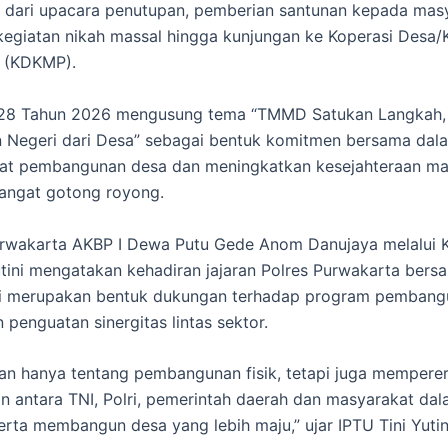
i dari upacara penutupan, pemberian santunan kepada mas
kegiatan nikah massal hingga kunjungan ke Koperasi Desa/
h (KDKMP).
8 Tahun 2026 mengusung tema “TMMD Satukan Langkah,
Negeri dari Desa” sebagai bentuk komitmen bersama dal
t pembangunan desa dan meningkatkan kesejahteraan ma
angat gotong royong.
urwakarta AKBP I Dewa Putu Gede Anom Danujaya melalui 
utini mengatakan kehadiran jajaran Polres Purwakarta bers
i merupakan bentuk dukungan terhadap program pembang
 penguatan sinergitas lintas sektor.
n hanya tentang pembangunan fisik, tetapi juga memperer
 antara TNI, Polri, pemerintah daerah dan masyarakat da
erta membangun desa yang lebih maju,” ujar IPTU Tini Yutin