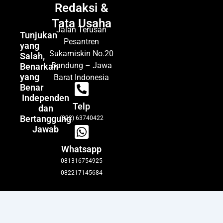
Redaksi &
Tata Usaha
Jalan Terusan
Tunjukan
Pesantren
yang
Sukamiskin No.20
Salah,
Bandung – Jawa
Benarkan
yang
Barat Indonesia
Benar
Independen
Telp
dan
Bertanggung
(022) 63740422
Jawab
Whatsapp
081316754925
082217145684