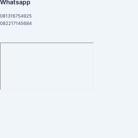
Whatsapp
081316754925
082217145684