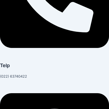
Telp
(022) 63740422