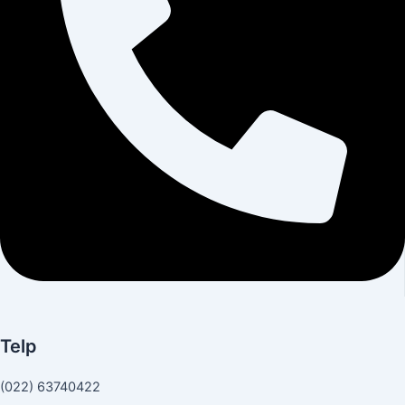
Telp
(022) 63740422