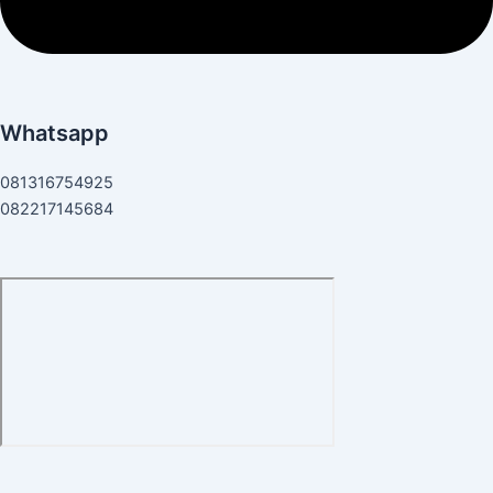
Whatsapp
081316754925
082217145684