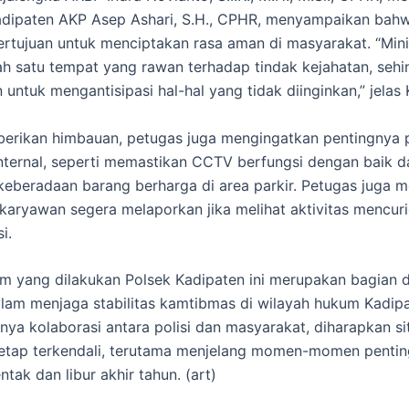
dipaten AKP Asep Ashari, S.H., CPHR, menyampaikan bahw
ertujuan untuk menciptakan rasa aman di masyarakat. “Min
ah satu tempat yang rawan terhadap tindak kejahatan, sehi
n untuk mengantisipasi hal-hal yang tidak diinginkan,” jelas
erikan himbauan, petugas juga mengingatkan pentingnya 
ternal, seperti memastikan CCTV berfungsi dengan baik d
eberadaan barang berharga di area parkir. Petugas juga 
 karyawan segera melaporkan jika melihat aktivitas mencur
i.
am yang dilakukan Polsek Kadipaten ini merupakan bagian 
alam menjaga stabilitas kamtibmas di wilayah hukum Kadipa
ya kolaborasi antara polisi dan masyarakat, diharapkan si
etap terkendali, terutama menjelang momen-momen penting
ntak dan libur akhir tahun. (art)