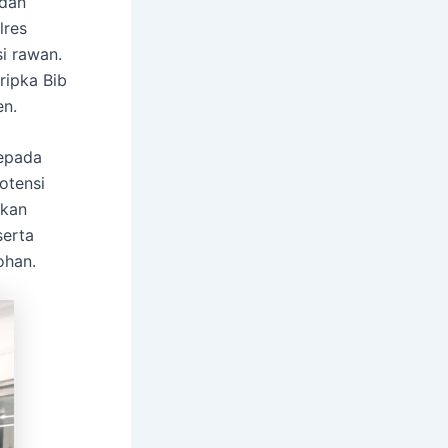
 dan
lres
i rawan.
ripka Bib
en.
epada
otensi
tkan
serta
ohan.