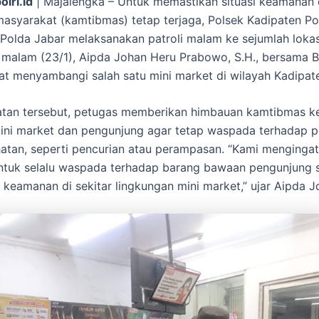
olri.id
| Majalengka – Untuk memastikan situasi keamanan
masyarakat (kamtibmas) tetap terjaga, Polsek Kadipaten Po
Polda Jabar melaksanakan patroli malam ke sejumlah lokas
malam (23/1), Aipda Johan Heru Prabowo, S.H., bersama B
t menyambangi salah satu mini market di wilayah Kadipat
atan tersebut, petugas memberikan himbauan kamtibmas k
ni market dan pengunjung agar tetap waspada terhadap p
hatan, seperti pencurian atau perampasan. “Kami menginga
ntuk selalu waspada terhadap barang bawaan pengunjung 
keamanan di sekitar lingkungan mini market,” ujar Aipda J