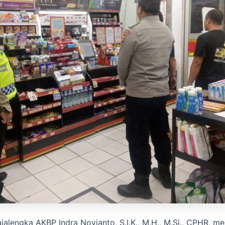
alengka AKBP Indra Novianto, S.I.K., M.H., M.Si., CPHR, mel