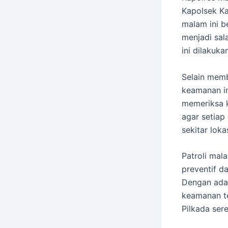
Kapolsek Ka
malam ini b
menjadi sal
ini dilakuka
Selain memb
keamanan in
memeriksa k
agar setiap
sekitar lokas
Patroli mal
preventif d
Dengan adan
keamanan t
Pilkada sere