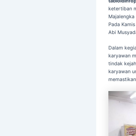
tabloidinfop
ketertiban 
Majalengka 
Pada Kamis 
Abi Musyada
Dalam kegi
karyawan mi
tindak keja
karyawan u
memastikan 