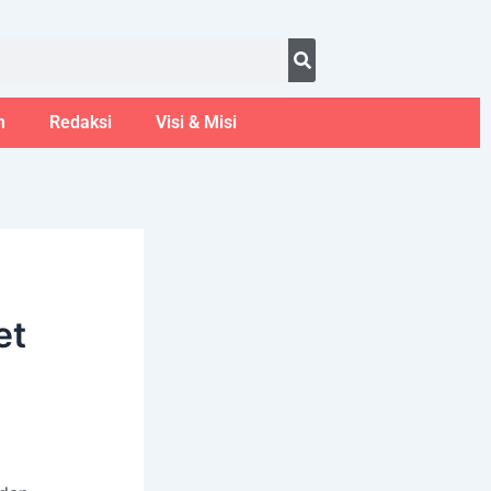
ust 7, 2026
m
Redaksi
Visi & Misi
et