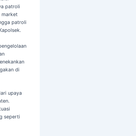
a patroli
i market
ngga patroli
 Kapolsek.
pengelolaan
an
menekankan
igakan di
dari upaya
ten.
tuasi
 seperti