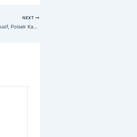
NEXT
Jaga Situasi Kondusif, Polsek Kadipaten Sambangi Hotel Arya