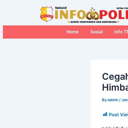
Skip
to
content
Home
Sosial
Info T
Cegah 
Himba
By
admin
/
Jan
Post Vie