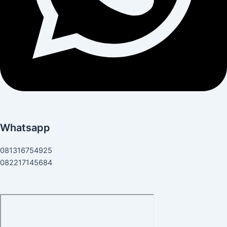
Whatsapp
081316754925
082217145684