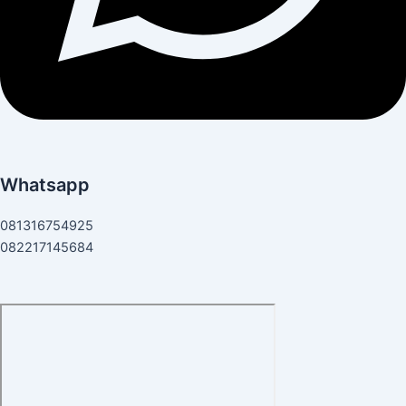
Whatsapp
081316754925
082217145684