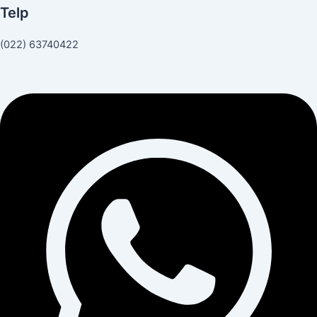
Telp
(022) 63740422