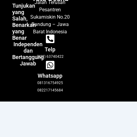
Jalan Terusan
Tunjukan
Pesantren
yang
Sukamiskin No.20
Salah,
Bandung – Jawa
Benarkan
yang
Barat Indonesia
Benar
Independen
Telp
dan
Bertanggung
(022) 63740422
Jawab
Whatsapp
081316754925
082217145684