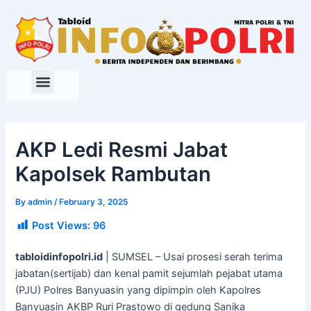
Skip
to
content
AKP Ledi Resmi Jabat
Kapolsek Rambutan
By
admin
/
February 3, 2025
Post Views:
96
tabloidinfopolri.id
| SUMSEL – Usai prosesi serah terima
jabatan(sertijab) dan kenal pamit sejumlah pejabat utama
(PJU) Polres Banyuasin yang dipimpin oleh Kapolres
Banyuasin AKBP Ruri Prastowo di gedung Sanika