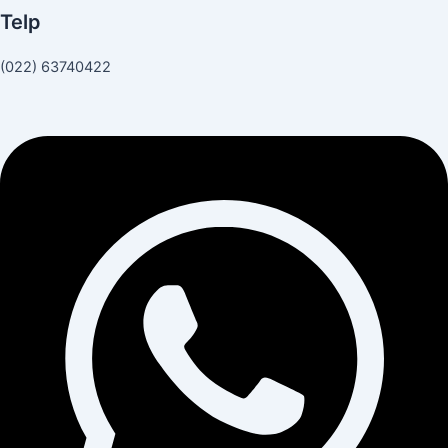
Telp
(022) 63740422