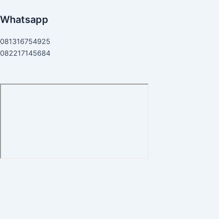
Whatsapp
081316754925
082217145684