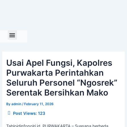
Skip
to
content
Usai Apel Fungsi, Kapolres
Purwakarta Perintahkan
Seluruh Personel “Ngosrek”
Serentak Bersihkan Mako
By
admin
/
February 11, 2026
Post Views:
123
Tabloidinfopolri.id, PURWAKARTA – Suasana berbeda