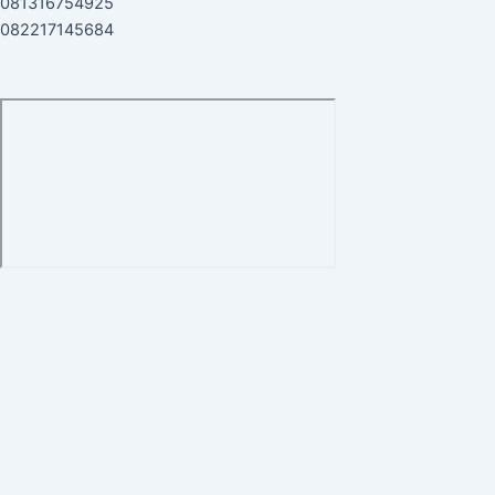
081316754925
082217145684