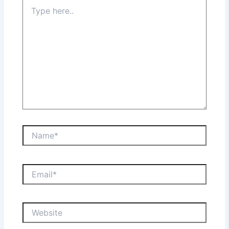
Type
here..
Name*
Email*
Website