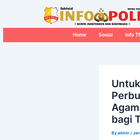
Skip
to
content
Home
Sosial
Info T
Untuk
Perbu
Agama
bagi 
By
admin
/
Jan