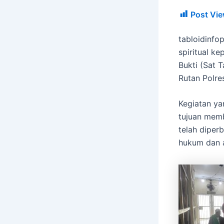
Post Vie
tabloidinfo
spiritual k
Bukti (Sat 
Rutan Polres
Kegiatan ya
tujuan memb
telah diper
hukum dan 