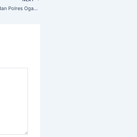
Polsek Indralaya dan Polres Ogan Ilir Amankan Kunjungan Kerja Komisi X DPR RI di Kecamatan Indralaya Utara