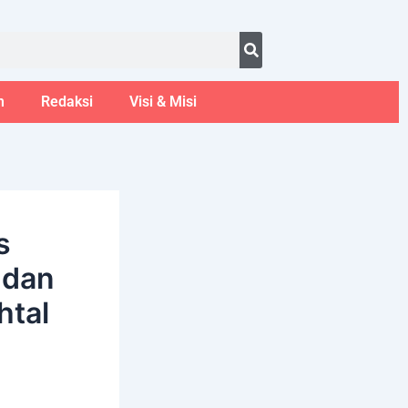
ust 7, 2026
m
Redaksi
Visi & Misi
s
 dan
htal