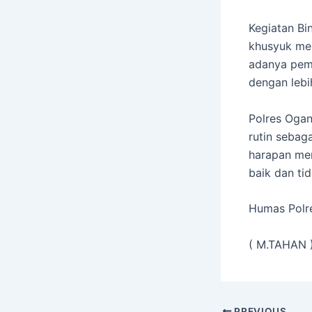
Kegiatan Bin
khusyuk men
adanya pemb
dengan lebi
Polres Ogan
rutin sebag
harapan mer
baik dan ti
Humas Polre
( M.TAHAN 
PREVIOUS