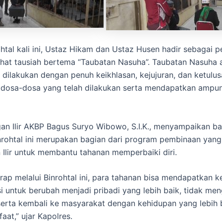
htal kali ini, Ustaz Hikam dan Ustaz Husen hadir sebagai 
at tausiah bertema “Taubatan Nasuha”. Taubatan Nasuha 
 dilakukan dengan penuh keikhlasan, kejujuran, dan ketulu
dosa-dosa yang telah dilakukan serta mendapatkan ampun
an Ilir AKBP Bagus Suryo Wibowo, S.I.K., menyampaikan b
nrohtal ini merupakan bagian dari program pembinaan yang
 Ilir untuk membantu tahanan memperbaiki diri.
rap melalui Binrohtal ini, para tahanan bisa mendapatkan 
i untuk berubah menjadi pribadi yang lebih baik, tidak men
serta kembali ke masyarakat dengan kehidupan yang lebih
aat,” ujar Kapolres.