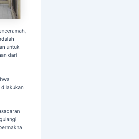
penceramah,
adalah
san untuk
an dari
ahwa
 dilakukan
kesadaran
gulangi
 bermakna