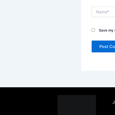
Name*
Save my n
J