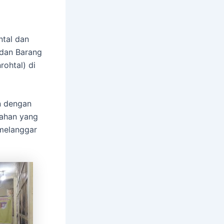
ntal dan
 dan Barang
rohtal) di
an dengan
lahan yang
 melanggar