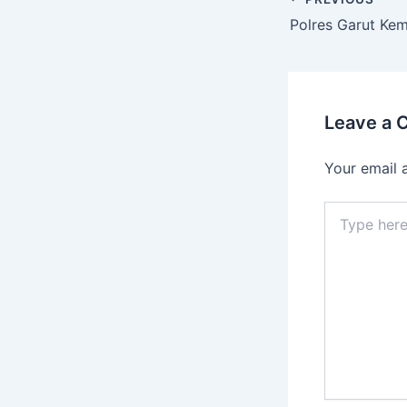
Leave a
Your email 
Type
here..