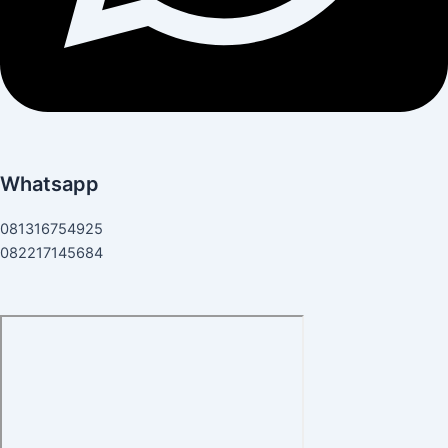
Whatsapp
081316754925
082217145684