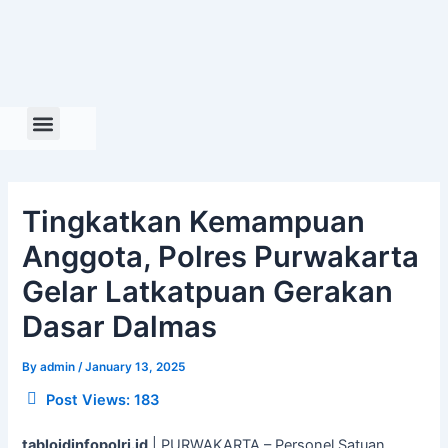
Skip
to
content
Tingkatkan Kemampuan
Anggota, Polres Purwakarta
Gelar Latkatpuan Gerakan
Dasar Dalmas
By
admin
/
January 13, 2025
Post Views:
183
tabloidinfopolri.id
| PURWAKARTA – Personel Satuan