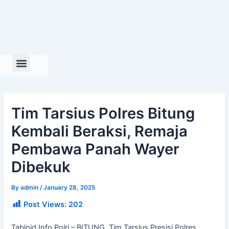
Skip
to
content
Tim Tarsius Polres Bitung
Kembali Beraksi, Remaja
Pembawa Panah Wayer
Dibekuk
By
admin
/
January 28, 2025
Post Views:
202
Tabloid Info Polri – BITUNG, Tim Tarsius Presisi Polres