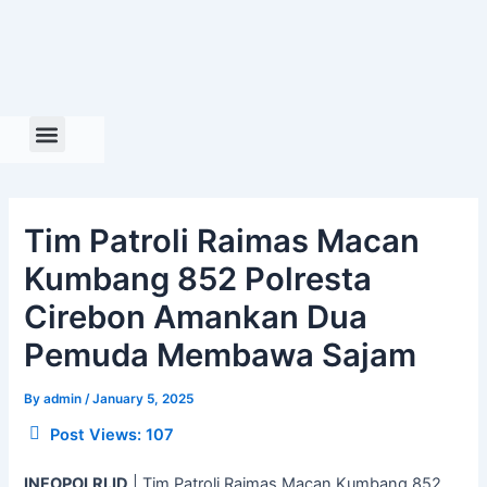
Skip
to
content
Tim Patroli Raimas Macan
Kumbang 852 Polresta
Cirebon Amankan Dua
Pemuda Membawa Sajam
By
admin
/
January 5, 2025
Post Views:
107
INFOPOLRI.ID
| Tim Patroli Raimas Macan Kumbang 852