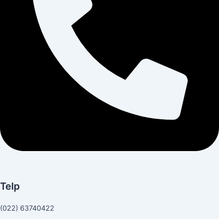
Telp
(022) 63740422