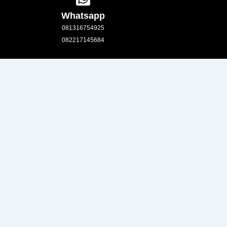
Whatsapp
081316754925
082217145684