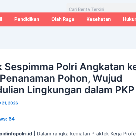
Email*
Website
Aug
Search
I
Pendidikan
Olah Raga
Kesehatan
Huku
k Sespimma Polri Angkatan k
 Penanaman Pohon, Wujud
ulian Lingkungan dalam PKP
 21, 2026
ws:
64
oidinfopolri.id
| Dalam rangka kegiatan Praktek Kerja Profe