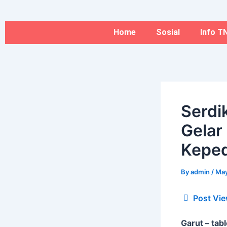
Type
Name*
Skip
here..
to
content
Home
Sosial
Info TN
Serdi
Gelar
Keped
By
admin
/
May
Post Vie
Garut – tabl