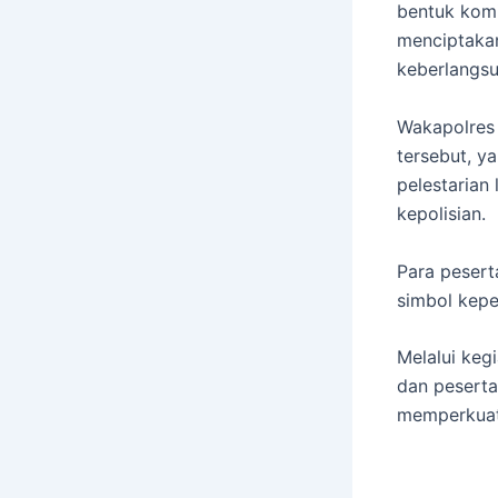
bentuk komi
menciptakan
keberlangsu
Wakapolres
tersebut, y
pelestarian
kepolisian.
Para pesert
simbol kepe
Melalui keg
dan peserta
memperkuat 