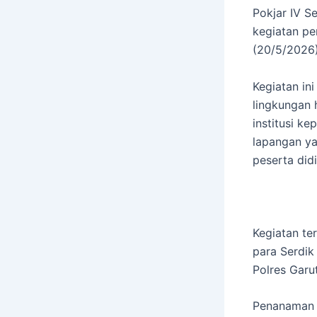
Pokjar IV S
kegiatan p
(20/5/2026)
Kegiatan in
lingkungan 
institusi k
lapangan ya
peserta didi
Kegiatan te
para Serdik
Polres Garu
Penanaman p