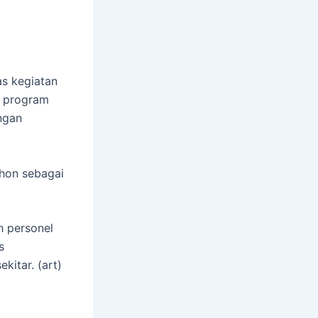
s kegiatan
g program
ngan
ohon sebagai
h personel
s
kitar. (art)