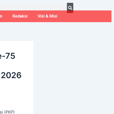
ust 8, 2026
m
Redaksi
Visi & Misi
e-75
 2026
si (PKP)