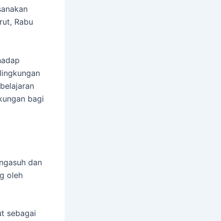
sanakan
rut, Rabu
rhadap
lingkungan
belajaran
gkungan bagi
engasuh dan
g oleh
t sebagai