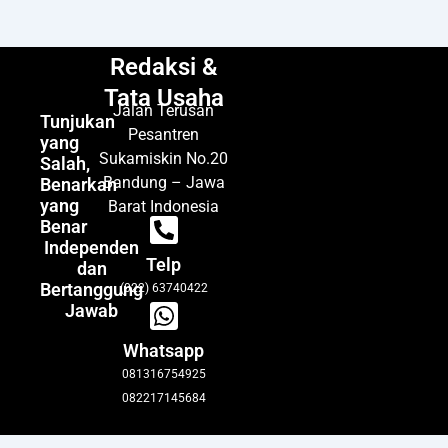
Redaksi &
Tata Usaha
Jalan Terusan
Tunjukan
Pesantren
yang
Sukamiskin No.20
Salah,
Bandung – Jawa
Benarkan
yang
Barat Indonesia
Benar
Independen
Telp
dan
Bertanggung
(022) 63740422
Jawab
Whatsapp
081316754925
082217145684